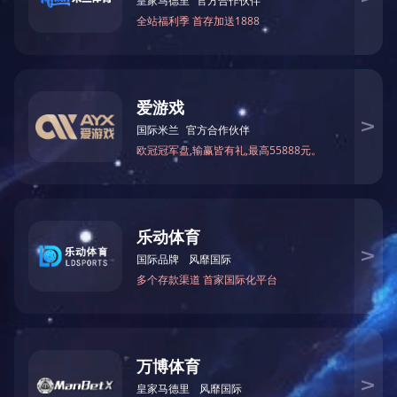
地址：宁夏银川市兴庆区玉皇阁北街18号
电话：0951-6022945
邮箱：6022945@waterych.com
版权所有： 万象城手机在线官网 Copyright © 2023 All Rights Reserved
宁ICP备
05001232号
宁公网安备 64010402000779号
关于我们
新闻中心
信息公开
党群建设
业务板块
乐鱼网页版
|
江南网页版
|
开云体云app登录入口
|
华体会网页版登录入
口
|
星空平台
|
万象城手机在线官网
|
米兰（中国）体育·官方网站
|
欧宝