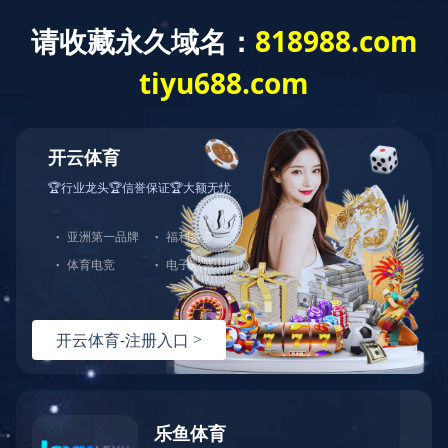
公司介绍
组织架构
企业荣誉
企业文化
宣传片
大事记