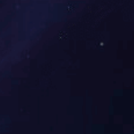
温暖千家万户……各支部立足岗位，擦亮品牌，将“红旗领航
播 | 银川中铁水务西线项目办党支部：红
万家。银川中铁水务党委精心打造“1+8+3+N”党建品
系列展播，聚焦八大业务板块与三家区域公司特色党建子
温暖千家万户……各支部立足岗位，擦亮品牌，将“红旗领航
播 | 银川中铁水务管网运营中心党支部：