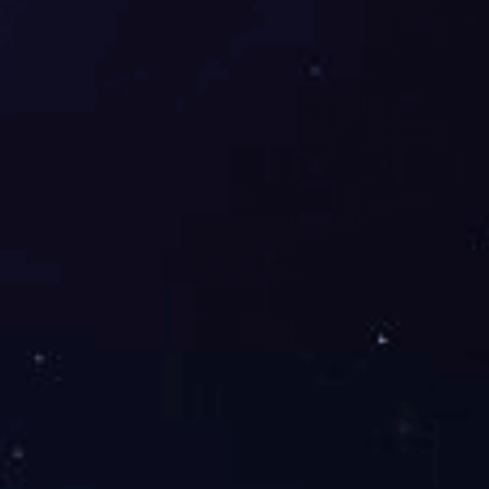
”的磅礴力量...
旗领航 匠造精品
牌矩阵，以“红旗领航”主品牌为统领，推动党建与业务深度
品牌。看，匠心守护源头活水，初心映照优质服务，智慧
”的磅礴力量...
红旗领航 智慧运维