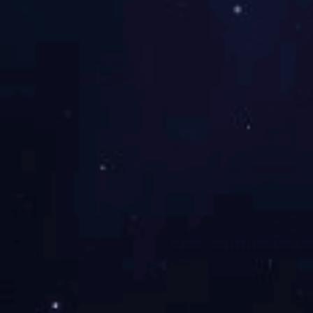
旗帜飘扬，水润
合。现特推出
管网运维，真情
2025-10-10
上一页
1
2
3