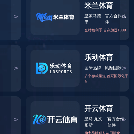
您的当前位置：
万象城(中国)
水漾青春
百日奋战在一线 昼夜坚守保民生
赛目标 把蓝图变实景提速提效 快进奋进以实际行动掀起
天、决胜保目标”劳动竞赛启动以来，水润公司闻令即动、迅
面营造“...