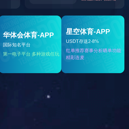
坚提速保目标 服务增效为民生
赛目标 把蓝图变实景提速提效 快进奋进以实际行动掀起
，战鼓雷鸣。自“大干100天 决胜保目标”劳动竞赛全
务提质、安全护航”三大核心任务...
会议
习会议。公司党委书记、董事长杨忠雄主持会议，公司领导班
记参加会议。会议传达学习贯彻习近平总书记近期重要讲