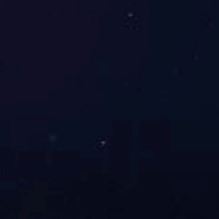
万家。银川中铁水务党委精心打造“1+8+3+N”党建品
系列展播，聚焦八大业务板块与三家区域公司特色党建子
温暖千家万户……各支部立足岗位，擦亮品牌，将“红旗领航
4
5
6
7
8
9
10
11