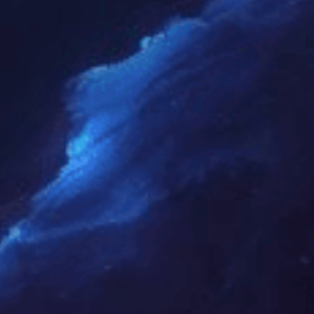
，公司所属各党支部迅速行动、精心组织，引导广大干部
中铁水务品牌建设决策部署上来，凝聚形成全员共建、共
业中心党支部管网运营中心党支部永宁...
动
制水公司联合开展“廉洁共建进项目 专项治理见实效”企
委委员、纪委书记王刚出席。会上，刘智峰对中国铁工投
目是银川市重点项目...