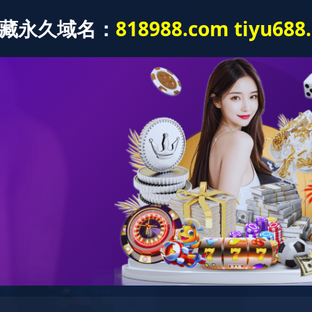
万象城(中国)
关于我们
新闻中心