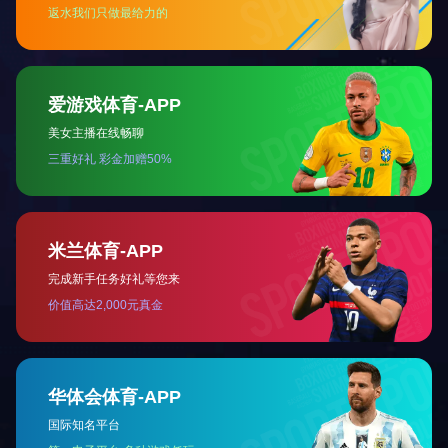
地址：宁夏银川市兴庆区玉皇阁北街18号
电话：0951-6022945
邮箱：6022945@waterych.com
版权所有： 万象城手机在线官网 Copyright © 2023 All Rights Reserved
宁ICP备
05001232号
宁公网安备 64010402000779号
关于我们
新闻中心
信息公开
党群建设
业务板块
乐鱼网页版
|
江南网页版
|
开云体云app登录入口
|
华体会网页版登录入
口
|
星空平台
|
万象城手机在线官网
|
米兰（中国）体育·官方网站
|
欧宝
ob官网登录入口（中国）有限公司
|
开云手机官方版在线入口
|